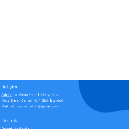
İletişim
Adres:
19 Mayıs Mah. 19 Mayıs Cad.
Nova Baran Center No:4 Şişli İstanbul
Mail:
info.cocukdostlari@gmail.com
Dernek
Dernek Hakkında