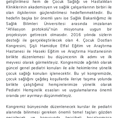
geliştirilmesi hem de Çocuk Sağlığı ve Hastalıkları
Kliniklerinin akademisyen ve sağlık çalışanlarının birbiri ile
olan ilişkilerinin güçlendirilmesi hedeflenmektedir. Bu
hedefin başka bir önemli yanı ise Sağlık Bakanlığımız ile
Sağlık Bilimleri Üniversitesi arasında imzalanan
“Afiliasyon protokolü”nün misyonuna uygun bir
projeksiyon getirecek olmasıdır. 2016 yılında sizlerin
desteği ile gerçekleştirilecek olan 4. Çocuk Dostları
Kongresini, Şişli Hamidiye Etfal Eğitim ve Araştırma
Hastanesi ile Haseki Eğitim ve Araştırma Hastanesinin
birlikte düzenlemesi bu düşüncenin ilk adımı ve ilk
meyvesi olarak görmekteyiz. Kongremizde ağırlıklı olarak
güncel genel pediatri konuları ile aile hekimlerine yönelik
çocuk sağlığı konuları işlenecektir. Bu yıl kongremizde,
çocuk sağlığını çağdaş koşullarda ileriye taşıma yolunda
birlikte çalıştığımız hemşirelerimize yönelik olarak
Pediatri Hemşirelik esasları ve uygulamalarına önemli
oranda yer ayırmayı düşünmekteyiz.
Kongremiz bünyesinde düzenlenecek kurslar ile pediatri
alanında bilinmesi gereken önemli temel taşları gözden
geçirilecek ve konusunda tecrübeli hocalarımızca