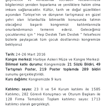
bilgilerimizi yeniden toparlama ve yeniliklere hakim olma
imkanı sağlanacaktır. Kültür, tarih ve doğal güzellikleri
açısından Türkiye’nin ve dünyanın tartışmasız en güzel
şehri olan İstanbul’da bilimsellik konusunda tatmin
olacağınız başarılı kongremizi katılımlarınızla
onurlandırmanızı temenni ederiz. Geleceğimiz
çocuklarımız için “ Hep Destek Tam Destek ” felsefesini
bizlerle paylaşacak tüm çocuk dostlarımızı kongremize
bekliyoruz
Tarih:
24-26 Mart 2016
Kongre merkezi:
Harbiye Askeri Müze ve Kongre Merkezi
Bilimsel katkı durumu:
Kongremizde
21 Sözlü Bildiri, 49
Tartışmalı Poster, 219 Poster toplamda 289 bildiri
sunumu gerçekleştirildi.
Kurs dağılımı:
Kongremizde 9 kurs
Katılımcı sayısı:
23 İl ve 54 Kurum katılımı ile 1585
Katılımcı, 282 Görevli Konuşmacı ve Oturum Başkanı ile
128 Firma Temsilcisi: Toplam katılımcı sayısı: 1713
katılımcı olarak gerçekleşti.