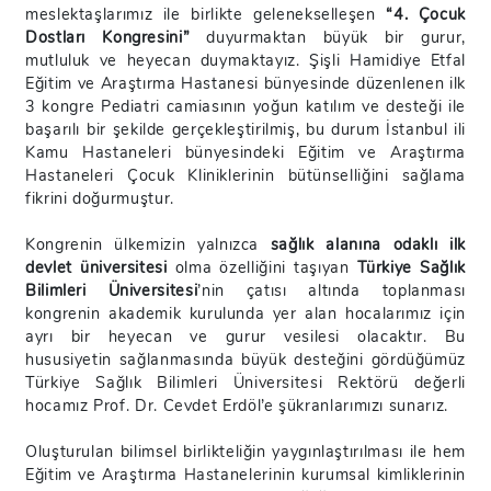
meslektaşlarımız ile birlikte gelenekselleşen
“4. Çocuk
Dostları Kongresini”
duyurmaktan büyük bir gurur,
mutluluk ve heyecan duymaktayız. Şişli Hamidiye Etfal
Eğitim ve Araştırma Hastanesi bünyesinde düzenlenen ilk
3 kongre Pediatri camiasının yoğun katılım ve desteği ile
başarılı bir şekilde gerçekleştirilmiş, bu durum İstanbul ili
Kamu Hastaneleri bünyesindeki Eğitim ve Araştırma
Hastaneleri Çocuk Kliniklerinin bütünselliğini sağlama
fikrini doğurmuştur.
Kongrenin ülkemizin yalnızca
sağlık alanına odaklı ilk
devlet üniversitesi
olma özelliğini taşıyan
Türkiye Sağlık
Bilimleri Üniversitesi
’nin çatısı altında toplanması
kongrenin akademik kurulunda yer alan hocalarımız için
ayrı bir heyecan ve gurur vesilesi olacaktır. Bu
hususiyetin sağlanmasında büyük desteğini gördüğümüz
Türkiye Sağlık Bilimleri Üniversitesi Rektörü değerli
hocamız Prof. Dr. Cevdet Erdöl’e şükranlarımızı sunarız.
Oluşturulan bilimsel birlikteliğin yaygınlaştırılması ile hem
Eğitim ve Araştırma Hastanelerinin kurumsal kimliklerinin