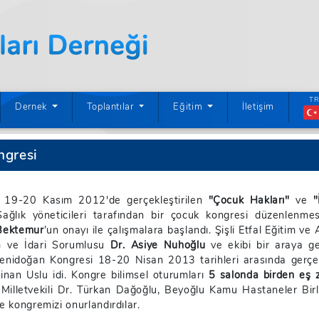
T
rrent)
Dernek
Toplantılar
Eğitim
İletişim
ngresi
de 19-20 Kasım 2012'de gerçekleştirilen
"Çocuk Hakları"
ve
"
 Sağlık yöneticileri tarafından bir çocuk kongresi düzenlenm
Bektemur
’un onayı ile çalışmalara başlandı. Şişli Etfal Eğitim v
im ve İdari Sorumlusu
Dr. Asiye Nuhoğlu
ve ekibi bir araya ge
enidoğan Kongresi 18-20 Nisan 2013 tarihleri arasında gerçekl
Sinan Uslu idi. Kongre bilimsel oturumları
5 salonda birden eş 
bul Milletvekili Dr. Türkan Dağoğlu, Beyoğlu Kamu Hastaneler Bi
e kongremizi onurlandırdılar.