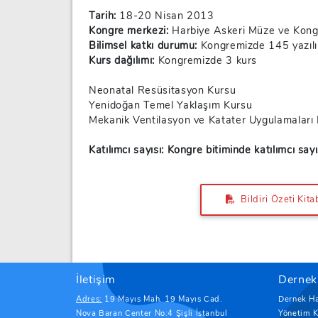
Tarih:
18-20 Nisan 2013
Kongre merkezi:
Harbiye Askeri Müze ve Kong
Bilimsel katkı durumu:
Kongremizde 145 yazılı 
Kurs dağılımı:
Kongremizde 3 kurs
Neonatal Resüsitasyon Kursu
Yenidoğan Temel Yaklaşım Kursu
Mekanik Ventilasyon ve Katater Uygulamaları Ku
Katılımcı sayısı: Kongre bitiminde katılımcı sayı
Bildiri Özeti Kita
İletişim
Dernek
Adres:
19 Mayıs Mah. 19 Mayıs Cad.
Dernek H
Nova Baran Center No:4 Şişli İstanbul
Yönetim K