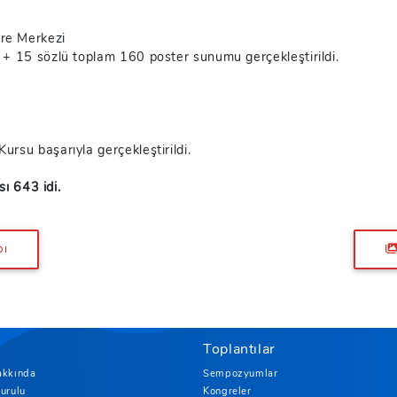
re Merkezi
+ 15 sözlü toplam 160 poster sunumu gerçekleştirildi.
rsu başarıyla gerçekleştirildi.
sı 643 idi.
bı
Toplantılar
akkında
Sempozyumlar
urulu
Kongreler