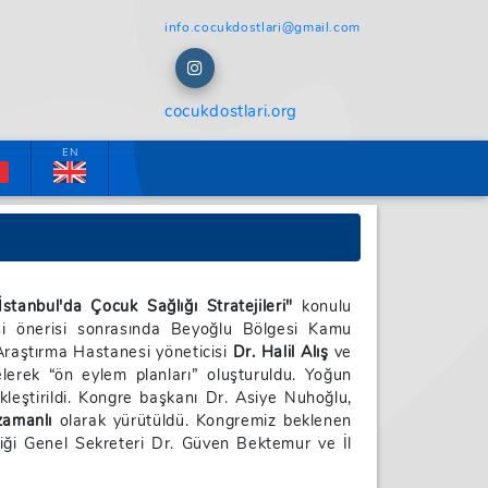
info.cocukdostlari@gmail.com
cocukdostlari.org
R
EN
İstanbul'da Çocuk Sağlığı Stratejileri"
konulu
esi önerisi sonrasında Beyoğlu Bölgesi Kamu
e Araştırma Hastanesi yöneticisi
Dr. Halil Alış
ve
lerek “ön eylem planları” oluşturuldu. Yoğun
eştirildi. Kongre başkanı Dr. Asiye Nuhoğlu,
zamanlı
olarak yürütüldü. Kongremiz beklenen
rliği Genel Sekreteri Dr. Güven Bektemur ve İl